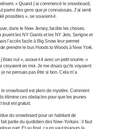
mniprésent. « Quand j’ai commencé le snowboard,
rtout parmi des gens que je connaissais. J’ai senti
é possibles », se souvient-il.
leuve, dans le New Jersey, facilite les choses.
 jouent les NY Giants et les NY Jets. Serigne et
mais l’accès facile à Big Snow leur permet
fit de prendre le bus Hoods to Woods à New York.
’étais nul », avoue-t-il avec un petit sourire. «
ui croyaient en moi. Je me disais qu’ils voyaient
 je ne pensais pas être si bon. Cela m’a
e le snowboard est plein de mystère. Comment
s élimine ces obstacles pour que les jeunes
tout est gratuit.
sidue du snowboard pour un habitant de
it partie du quotidien des New-Yorkais : il faut
que part. Et au final, ça en vaut toujours la