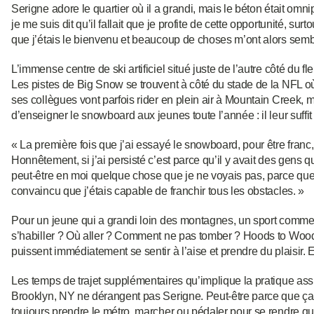
Serigne adore le quartier où il a grandi, mais le béton était o
je me suis dit qu’il fallait que je profite de cette opportunité, su
que j’étais le bienvenu et beaucoup de choses m’ont alors sembl
L’immense centre de ski artificiel situé juste de l’autre côté du f
Les pistes de Big Snow se trouvent à côté du stade de la NFL où
ses collègues vont parfois rider en plein air à Mountain Creek, 
d’enseigner le snowboard aux jeunes toute l’année : il leur suf
« La première fois que j’ai essayé le snowboard, pour être franc, j
Honnêtement, si j’ai persisté c’est parce qu’il y avait des gens q
peut-être en moi quelque chose que je ne voyais pas, parce que
convaincu que j’étais capable de franchir tous les obstacles. »
Pour un jeune qui a grandi loin des montagnes, un sport comm
s’habiller ? Où aller ? Comment ne pas tomber ? Hoods to Wood
puissent immédiatement se sentir à l’aise et prendre du plaisir. Et 
Les temps de trajet supplémentaires qu’implique la pratique as
Brooklyn, NY ne dérangent pas Serigne. Peut-être parce que ça fa
toujours prendre le métro, marcher ou pédaler pour se rendre quel