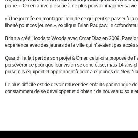
peine. « On en arrive presque à ne plus pouvoir imaginer sa vie
« Une journée en montagne, loin de ce qui peut se passer à la m
liberté pour ces jeunes », explique Brian Paupaw, le cofondateur
Brian a créé Hoods to Woods avec Omar Diaz en 2009. Passionné
expérience avec des jeunes de la ville qui n’avaient pas accès
Quand il a fait part de son projet à Omar, celui-ci a proposé de l’ai
persévérance pour que leur vision se concrétise, mais 14 ans pl
puisqu’ils équipent et apprennent à rider aux jeunes de New Yor
Le plus difficile est de devoir refuser des enfants par manque de 
constamment de se développer et d’obtenir de nouveaux soutie