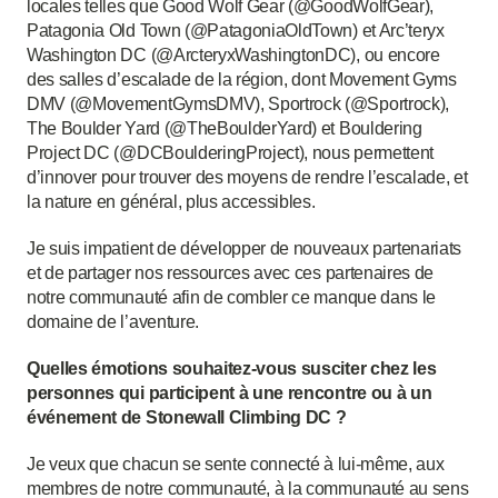
locales telles que Good Wolf Gear (@GoodWolfGear),
Patagonia Old Town (@PatagoniaOldTown) et Arc’teryx
Washington DC (@ArcteryxWashingtonDC), ou encore
des salles d’escalade de la région, dont Movement Gyms
DMV (@MovementGymsDMV), Sportrock (@Sportrock),
The Boulder Yard (@TheBoulderYard) et Bouldering
Project DC (@DCBoulderingProject), nous permettent
d’innover pour trouver des moyens de rendre l’escalade, et
la nature en général, plus accessibles.
Je suis impatient de développer de nouveaux partenariats
et de partager nos ressources avec ces partenaires de
notre communauté afin de combler ce manque dans le
domaine de l’aventure.
Quelles émotions souhaitez-vous susciter chez les
personnes qui participent à une rencontre ou à un
événement de Stonewall Climbing DC ?
Je veux que chacun se sente connecté à lui-même, aux
membres de notre communauté, à la communauté au sens