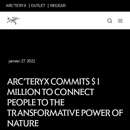
Passer
ARC’TERYX
OUTLET
REGEAR
au
contenu
principal
partage
les
récits
de
personnes
inspirantes
janvier 27 2021
et
de
leurs
ARC’TERYX COMMITS $1
idées
MILLION TO CONNECT
innovantes,
leurs
PEOPLE TO THE
détours
incroyables
TRANSFORMATIVE POWER OF
et
NATURE
leurs